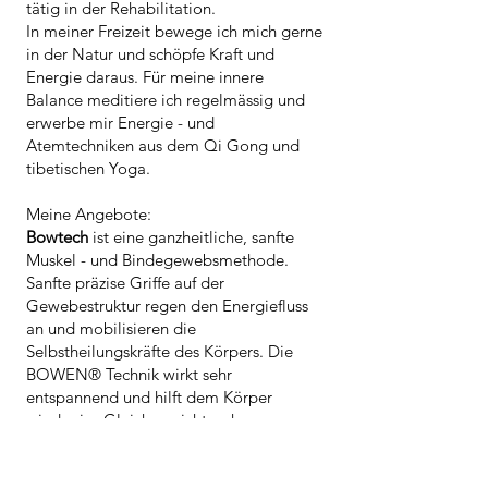
tätig in der Rehabilitation.
In meiner Freizeit bewege ich mich gerne
in der Natur und schöpfe Kraft und
Energie daraus. Für meine innere
Balance meditiere ich regelmässig und
erwerbe mir Energie - und
Atemtechniken aus dem Qi Gong und
tibetischen Yoga.
Meine Angebote:
Bowtech
ist eine ganzheitliche, sanfte
Muskel - und Bindegewebsmethode.
Sanfte präzise Griffe auf der
Gewebestruktur regen den Energiefluss
an und mobilisieren die
Selbstheilungskräfte des Körpers. Die
BOWEN® Technik wirkt sehr
entspannend und hilft dem Körper
wieder ins Gleichgewicht zu kommen.
Die
thailändische Fussreflexzonenmassage
verbessert die Durchblutung in den