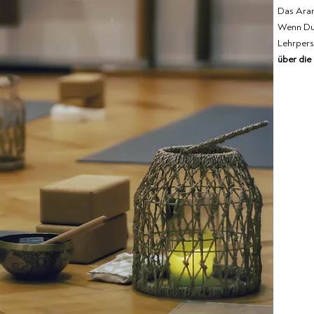
Das Aran
Wenn Du 
Lehrpers
über die