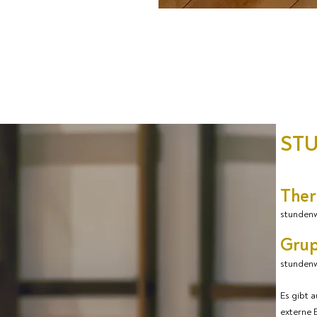
STU
Ther
stundenw
Gru
stunden
Es gibt 
externe 