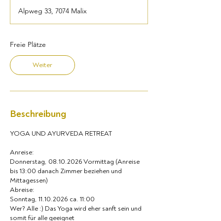
g
Alpweg 33, 7074 Malix
i
n
n
t
Freie Plätze
a
m
Weiter
:
8
.
O
k
Beschreibung
t
.
YOGA UND AYURVEDA RETREAT
Anreise:
Donnerstag, 08.10.2026 Vormittag (Anreise
bis 13:00 danach Zimmer beziehen und
Mittagessen)
Abreise:
Sonntag, 11.10.2026 ca. 11:00
Wer? Alle :) Das Yoga wird eher sanft sein und
somit für alle geeignet