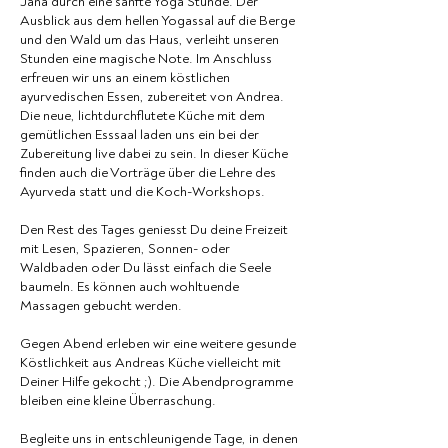
Jana durch eine sanfte Yoga Stunde. Der
Ausblick aus dem hellen Yogassal auf die Berge
und den Wald um das Haus, verleiht unseren
Stunden eine magische Note. Im Anschluss
erfreuen wir uns an einem köstlichen
ayurvedischen Essen, zubereitet von Andrea.
Die neue, lichtdurchflutete Küche mit dem
gemütlichen Esssaal laden uns ein bei der
Zubereitung live dabei zu sein. In dieser Küche
finden auch die Vorträge über die Lehre des
Ayurveda statt und die Koch-Workshops.
Den Rest des Tages geniesst Du deine Freizeit
mit Lesen, Spazieren, Sonnen- oder
Waldbaden oder Du lässt einfach die Seele
baumeln. Es können auch wohltuende
Massagen gebucht werden.
Gegen Abend erleben wir eine weitere gesunde
Köstlichkeit aus Andreas Küche vielleicht mit
Deiner Hilfe gekocht ;). Die Abendprogramme
bleiben eine kleine Überraschung.
Begleite uns in entschleunigende Tage, in denen