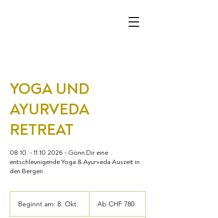
YOGA UND
AYURVEDA
RETREAT
08.10. - 11.10.2026 - Gönn Dir eine
entschleunigende Yoga & Ayurveda Auszeit in
den Bergen
Ab
780
Beginnt am: 8. Okt.
B
Ab CHF 780
Schweizer
Franken
e