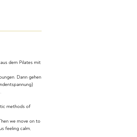
 aus dem Pilates mit
übungen. Dann gehen
(Endentspannung)
.
istic methods of
 Then we move on to
us feeling calm,