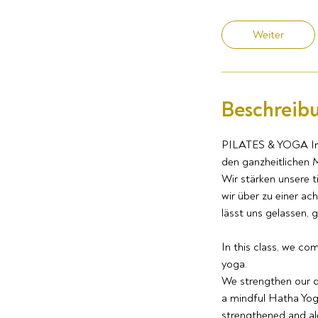
t
d
Weiter
1
5
M
i
Beschreib
n
.
PILATES & YOGA In d
den ganzheitlichen
Wir stärken unsere
wir über zu einer a
lässt uns gelassen,
In this class, we co
yoga.
We strengthen our d
a mindful Hatha Yoga
strengthened and al