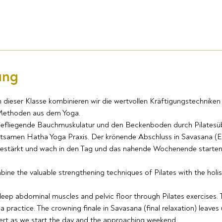
ung
ieser Klasse kombinieren wir die wertvollen Kräftigungstechniken
 Methoden aus dem Yoga.
 tiefliegende Bauchmuskulatur und den Beckenboden durch Pilates
chtsamen Hatha Yoga Praxis. Der krönende Abschluss in Savasana 
 gestärkt und wach in den Tag und das nahende Wochenende starten
mbine the valuable strengthening techniques of Pilates with the hol
eep abdominal muscles and pelvic floor through Pilates exercises.
 practice. The crowning finale in Savasana (final relaxation) leaves 
ert as we start the day and the approaching weekend.