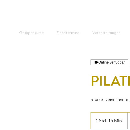
Gruppenkurse
Einzeltermine
Veranstaltungen
Online verfügbar
PILAT
Stärke Deine innere
3
S
1 Std. 15 Min.
1
F
S