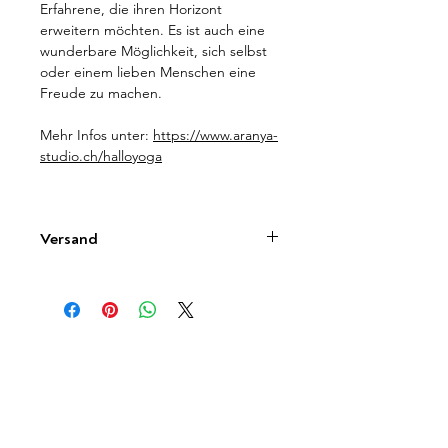
Erfahrene, die ihren Horizont
erweitern möchten. Es ist auch eine
wunderbare Möglichkeit, sich selbst
oder einem lieben Menschen eine
Freude zu machen.
Mehr Infos unter:
https://www.aranya-
studio.ch/halloyoga
Versand
Du kannst Dein Produkt ganz
unkompliziert im Studio abholen.
Wenn Du den Versand bevorzugst,
berechnen wir Dir 5 CHF Porto bis zu
einem Bestellwert von 100 CHF.